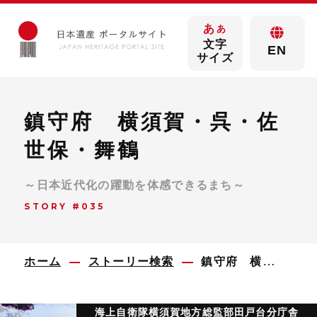
あ
あ
文字
EN
サイズ
鎮守府 横須賀・呉・佐
世保・舞鶴
～日本近代化の躍動を体感できるまち～
STORY #035
ホーム
ストーリー検索
鎮守府 横須賀・呉・佐世保・舞鶴
海上自衛隊横須賀地方総監部田戸台分庁舎