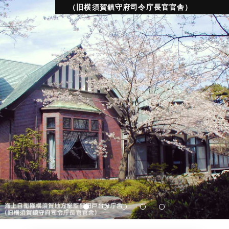
（旧横須賀鎮守府司令庁長官官舎）