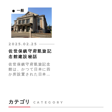
一般
2025.02.25
佐世保鎮守府凱旋記
念館建設秘話
佐世保鎮守府凱旋記念
館は、かつて日本に四
か所設置された日本海
軍の拠点である「鎮守
府」の一つ、佐世保鎮
守府の入り口付近に第
一次世界大戦の戦勝を
記念するために建てら
カテゴリ
CATEGORY
れました。古典主義的
な意匠でまとめられた