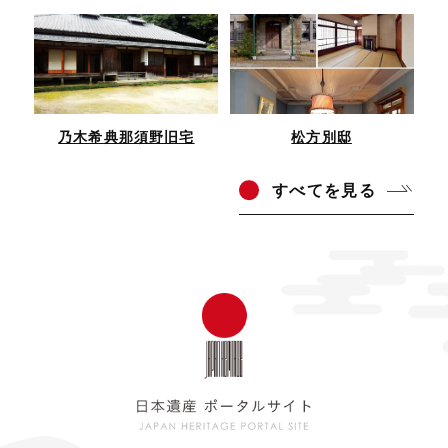
乃木希典那須野旧宅
松方別邸
すべ
てを見る