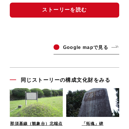
ストーリーを読む
Go
ogle mapで見る
同じストーリーの構成文化財をみる
那須基線（観象台）北端点
「拓魂」碑