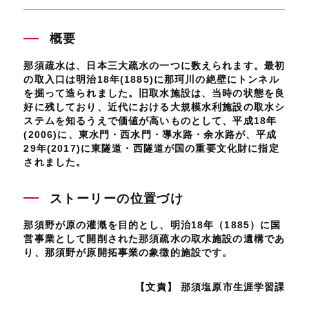
概要
那須疏水は、日本三大疏水の一つに数えられます。最初
の取入口は明治18年(1885)に那珂川の絶壁にトンネル
を掘って造られました。旧取水施設は、当時の状態を良
好に残しており、近代における大規模水利施設の取水シ
ステムを知るうえで価値が高いものとして、平成18年
(2006)に、東水門・西水門・導水路・余水路が、平成
29年(2017)に東隧道・西隧道が国の重要文化財に指定
されました。
ストーリーの位置づけ
那須野が原の灌漑を目的とし、明治18年（1885）に国
営事業として開削された那須疏水の取水施設の遺構であ
り、那須野が原開拓事業の象徴的施設です。
【文責】 那須塩原市生涯学習課