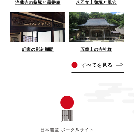
浄蓮寺の翁塚と黒髪庵
八乙女山鶏塚と風穴
町家の彫刻欄間
五箇山の寺社群
すべ
てを見る