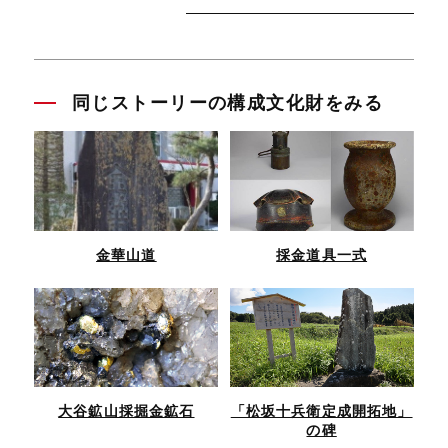
同じストーリーの構成文化財をみる
金華山道
採金道具一式
大谷鉱山採掘金鉱石
「松坂十兵衛定成開拓地」
の碑