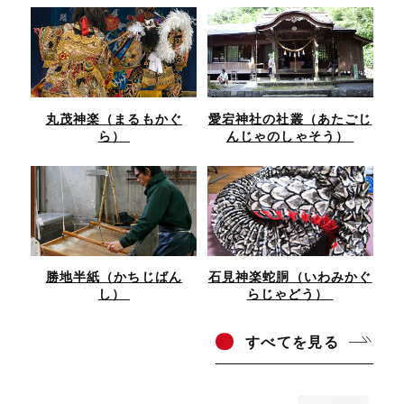
丸茂神楽（まるもかぐ
愛宕神社の社叢（あたごじ
ら）
んじゃのしゃそう）
勝地半紙（かちじばん
石見神楽蛇胴（いわみかぐ
し）
らじゃどう）
すべ
てを見る