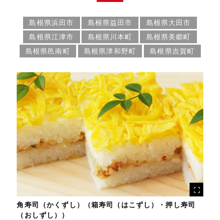
島根県浜田市
島根県益田市
島根県大田市
島根県江津市
島根県川本町
島根県美郷町
島根県邑南町
島根県津和野町
島根県吉賀町
角寿司（かくずし）（箱寿司（はこずし）・押し寿司
（おしずし））