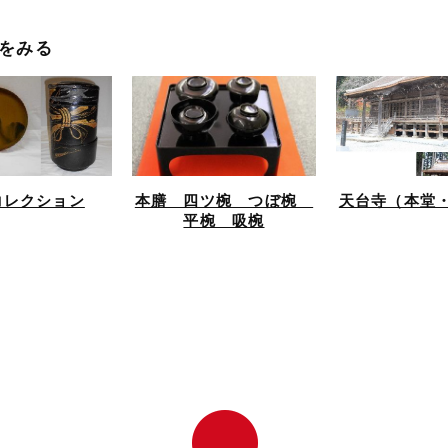
をみる
コレクション
本膳 四ツ椀 つぼ椀
天台寺（本堂
平椀 吸椀