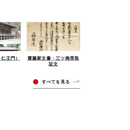
・仁王門）
齋藤家文書・三ツ椀受取
証文
すべ
てを見る