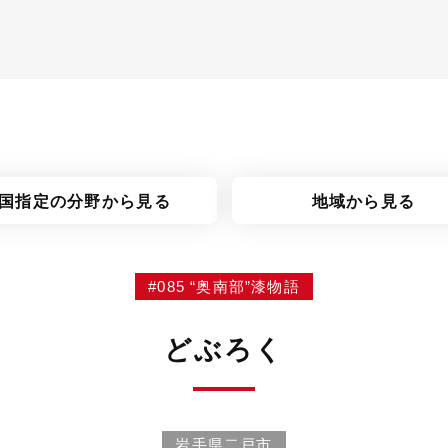
国指定の分野
から見る
地域から見る
#085 “奥南部”漆物語
どぶろく
岩手県二戸市