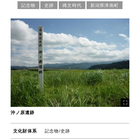
記念物
史跡
縄文時代
新潟県津南町
沖ノ原遺跡
文化財体系
記念物/史跡