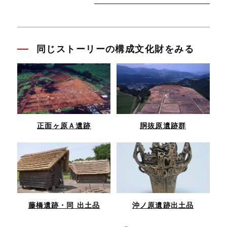
同じストーリーの構成文化財をみる
正面ヶ原Ａ遺跡
胴抜原遺跡群
藤橋遺跡・同 出土品
沖ノ原遺跡出土品