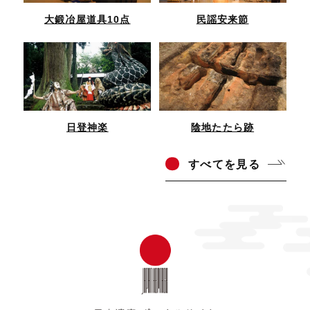
大鍛冶屋道具10点
民謡安来節
日登神楽
陰地たたら跡
すべ
てを見る