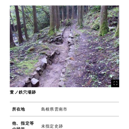
萱ノ鉄穴場跡
所在地
島根県雲南市
他、指定等
未指定史跡