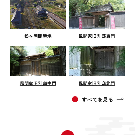
松ヶ岡開墾場
風間家旧別邸表門
風間家旧別邸中門
風間家旧別邸北門
すべ
てを見る