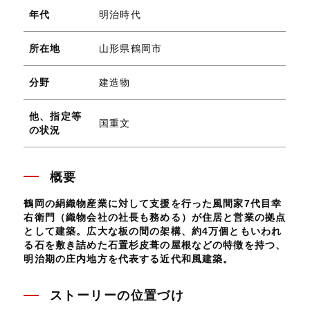
年代
明治時代
所在地
山形県鶴岡市
分野
建造物
他、指定等
国重文
の状況
概要
鶴岡の絹織物産業に対して支援を行った風間家7代目幸
右衛門（織物会社の社長も務める）が住居と営業の拠点
として建築。広大な板の間の架構、約4万個ともいわれ
る石を敷き詰めた石置杉皮葺の屋根などの特徴を持つ、
明治期の庄内地方を代表する近代和風建築。
ストーリーの位置づけ