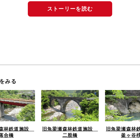
ストーリーを読む
をみる
瀬森林鉄道施設
旧魚梁瀬森林鉄道施設
旧魚梁瀬森林
落合橋
二股橋
釜ヶ谷