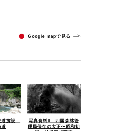
Go
ogle mapで見る
鉄道施設
写真資料II 四国森林管
桟道
理局保存の大正〜昭和初