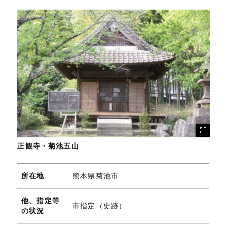
正観寺・菊池五山
所在地
熊本県菊池市
他、指定等
市指定（史跡）
の状況