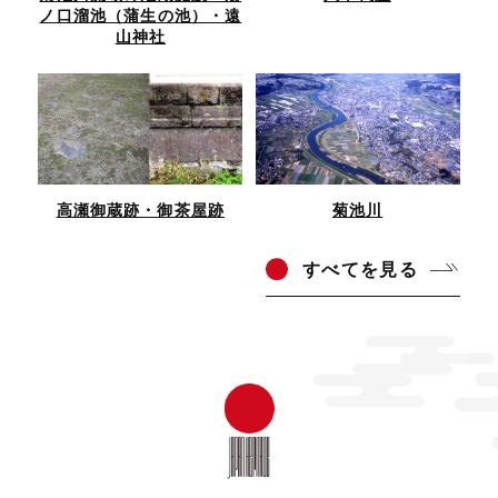
ノ口溜池（蒲生の池）・遠
山神社
高瀬御蔵跡・御茶屋跡
菊池川
すべ
てを見る