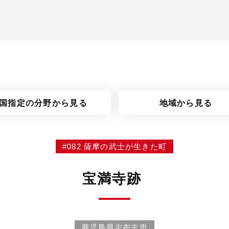
国指定の分野
から見る
地域から見る
#082 薩摩の武士が生きた町
宝満寺跡
鹿児島県志布志市