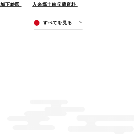
島城下絵図
入来郷土館収蔵資料
すべ
てを見る