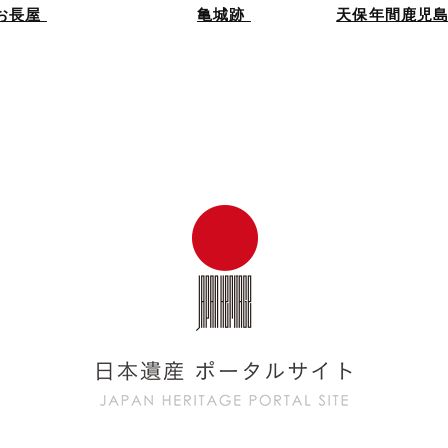
お長屋
亀城跡
天保年間鹿児