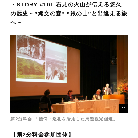
・STORY #101 石見の火山が伝える悠久
の歴史～”縄文の森” ”銀の山”と出逢える旅
へ～
第2分科会 「信仰・巡礼を活用した周遊観光促進」
【第2分科会参加団体】