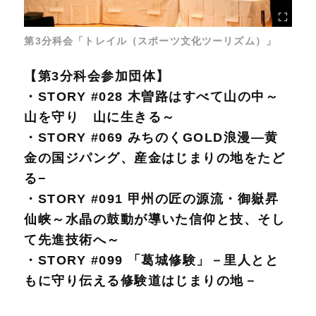
第3分科会「トレイル（スポーツ文化ツーリズム）」
【第3分科会参加団体】
・STORY #028 木曽路はすべて山の中～
山を守り 山に生きる～
・STORY #069 みちのくGOLD浪漫—黄
金の国ジパング、産金はじまりの地をたど
る−
・STORY #091 甲州の匠の源流・御嶽昇
仙峡～水晶の鼓動が導いた信仰と技、そし
て先進技術へ～
・STORY #099 「葛城修験」－里人とと
もに守り伝える修験道はじまりの地－