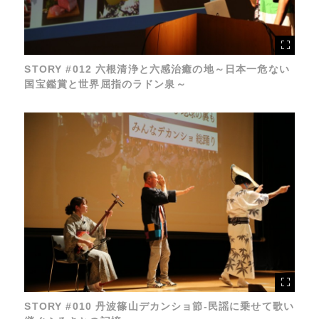
STORY #012 六根清浄と六感治癒の地～日本一危ない
国宝鑑賞と世界屈指のラドン泉～
STORY #010 丹波篠山デカンショ節-民謡に乗せて歌い