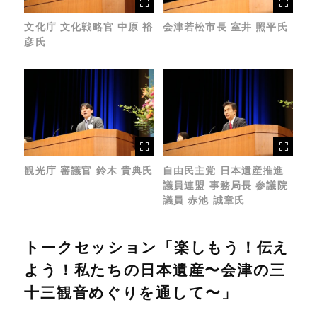
文化庁 文化戦略官 中原 裕
会津若松市長 室井 照平氏
彦氏
観光庁 審議官 鈴木 貴典氏
自由民主党 日本遺産推進
議員連盟 事務局長 参議院
議員 赤池 誠章氏
トークセッション「楽しもう！伝え
よう！私たちの日本遺産〜会津の三
十三観音めぐりを通して〜」