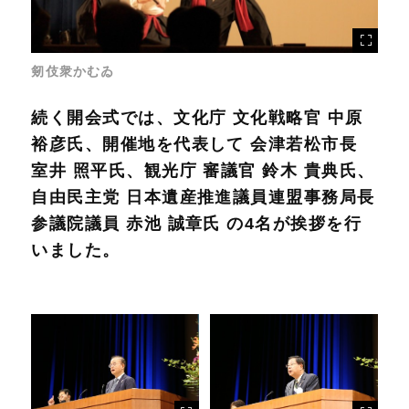
剱伎衆かむゐ
続く開会式では、文化庁 文化戦略官 中原
裕彦氏、開催地を代表して 会津若松市長
室井 照平氏、観光庁 審議官 鈴木 貴典氏、
自由民主党 日本遺産推進議員連盟事務局長
参議院議員 赤池 誠章氏 の4名が挨拶を行
いました。