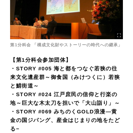
第1分科会 「構成文化財やストーリーの時代への継承」
【第1分科会参加団体】
・STORY #005 海と都をつなぐ若狭の往
来文化遺産群～御食国（みけつくに）若狭
と鯖街道～
・STORY #024 江戸庶民の信仰と行楽の
地～巨大な木太刀を担いで「大山詣り」～
・STORY #069 みちのくGOLD浪漫—黄
金の国ジパング、産金はじまりの地をたど
る−