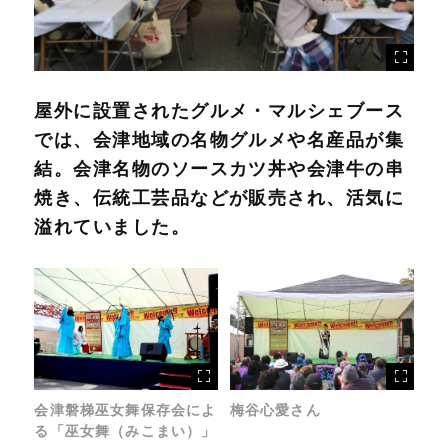
屋外に設置されたグルメ・マルシェブース
では、会津地域の名物グルメや名産品が集
結。会津名物のソースカツ丼や会津牛の串
焼き、伝統工芸品などが販売され、活気に
溢れていました。
会津磐梯巫女舞保存会によ
梅谷心愛さん
る「巫女舞（みこまい）」