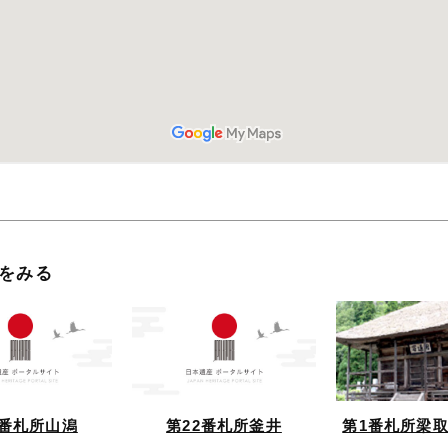
をみる
2番札所山潟
第22番札所釜井
第1番札所梁