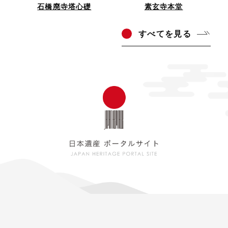
石橋廃寺塔心礎
素玄寺本堂
すべ
てを見る