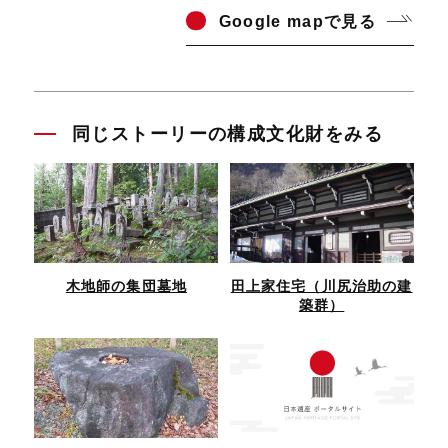
Go
ogle mapで見る
同じストーリーの構成文化財をみる
木地師の集団墓地
田上家住宅（川尻治助の建
築群）