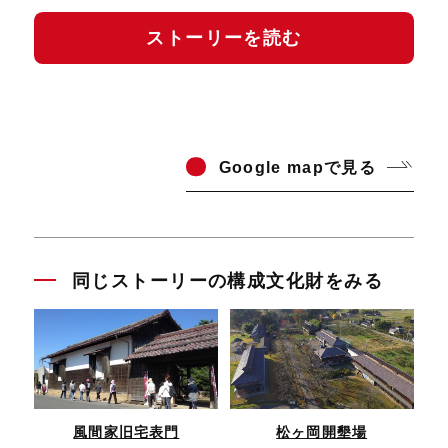
ストーリーを読む
Go
ogle mapで見る
同じストーリーの構成文化財をみる
風間家旧宅表門
松ヶ岡開墾場