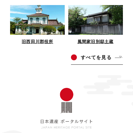
旧西田川郡役所
風間家旧別邸土蔵
すべ
てを見る