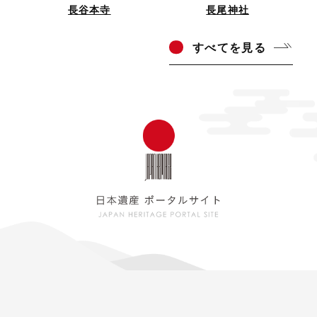
長谷本寺
長尾神社
すべ
てを見る