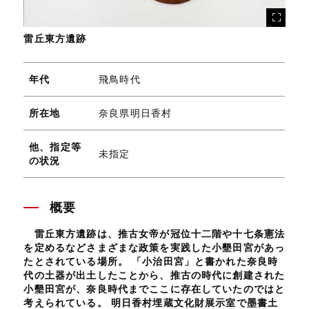
雷丘東方遺跡
年代
飛鳥時代
所在地
奈良県明日香村
他、指定等
未指定
の状況
概要
雷丘東方遺跡は、推古女帝が冠位十二階や十七条憲法
を定めるなどさまざまな政策を実践した小墾田宮があっ
たとされている場所。 「小治田宮」と書かれた奈良時
代の土器が出土したことから、推古の時代に創建された
小墾田宮が、奈良時代までここに存在していたのではと
考えられている。 明日香村埋蔵文化財展示室で墨書土