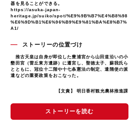
器を見ることができる。
https://asuka-japan-
heritage.jp/suiko/spot/%E9%9B%B7%E4%B8%98
%E6%9D%B1%E6%96%B9%E9%81%BA%E8%B7%
A1/
ストーリーの位置づけ
推古天皇は自身が即位した豊浦宮から山田道沿いの小
墾田宮（雷丘東方遺跡）に遷宮し、聖徳太子、蘇我氏ら
とともに、冠位十二階や十七条憲法の制定、遣隋使の派
遣などの重要政策をおこなった。
【文責】 明日香村観光農林推進課
ストーリーを読む