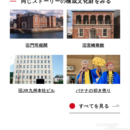
同じストーリーの構成文化財をみる
旧門司税関
旧宮崎商館
旧JR九州本社ビル
バナナの叩き売り
すべ
てを見る