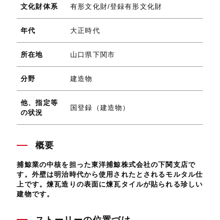
文化財体系
有形文化財/登録有形文化財
年代
大正時代
所在地
山口県下関市
分野
建造物
他、指定等
国登録（建造物）
の状況
概要
捕鯨業の中核を担った東洋捕鯨株式会社の下関支店で
す。外壁は明治時代から使用されたとされるモルタル仕
上です。煉瓦造りの表面に煉瓦タイルが貼られる珍しい
建物です。
ストーリーの位置づけ