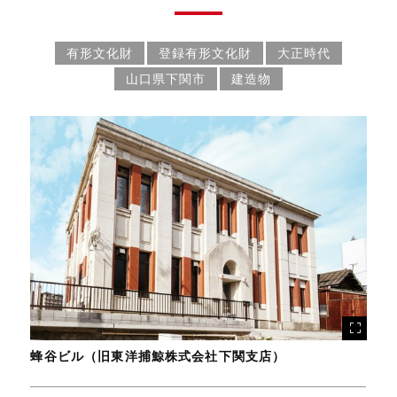
有形文化財
登録有形文化財
大正時代
山口県下関市
建造物
蜂谷ビル（旧東洋捕鯨株式会社下関支店）