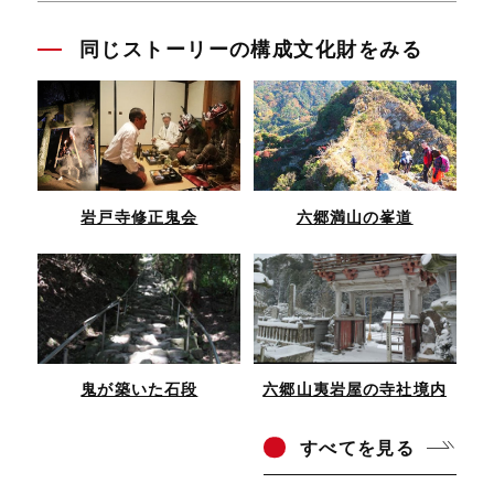
同じストーリーの構成文化財をみる
岩戸寺修正鬼会
六郷満山の峯道
鬼が築いた石段
六郷山夷岩屋の寺社境内
すべ
てを見る