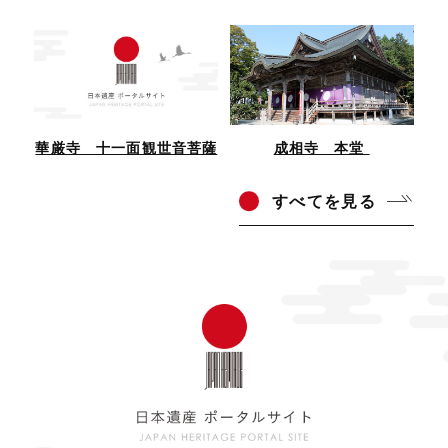
華厳寺 十一面観世音菩薩
成相寺 本堂
すべ
てを見る