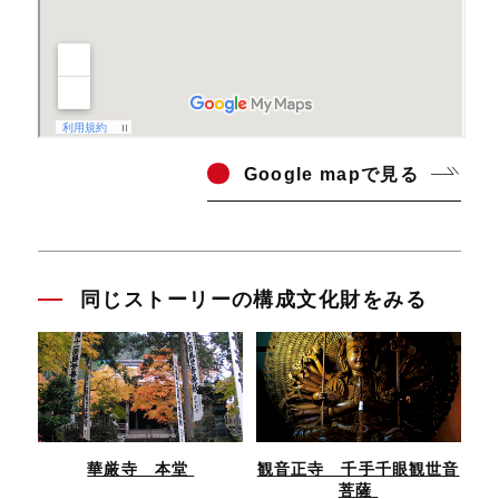
Go
ogle mapで見る
同じストーリーの構成文化財をみる
華厳寺 本堂
観音正寺 千手千眼観世音
菩薩