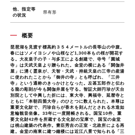
他、指定等
県有形
の状況
概要
琵琶湖を見渡す標高約３５４メートルの長等山の中腹。
春にはソメイヨシノや山桜など1,300本もの桜が開花す
る。大友皇子の子・与多王による創建で、寺号「園城
寺」は天武天皇より贈られた。金堂の横にある「閼伽井
屋」に湧く霊泉が、天智・天武・持統天皇の三帝の産湯
に使われたことから「御井の寺」とも呼ばれ、「三井
寺」という通称のきっかけとなった。左甚五郎作と伝わ
る龍の彫刻が今も閼伽井屋を守る。智証大師円珍が天台
別院として中興した折には、東大寺、興福寺、延暦寺と
ともに「本朝四箇大寺」のひとつに数えられた。本尊は
重要文化財で、円珍自らが香木を刻んだとされる木造如
意輪観音坐像。33年に一度開帳される。国宝10件、重
要文化財42件を所蔵する文化財の宝庫で、国宝の金堂
は桃山建築の代表作。豊臣秀吉の正室・北政所による再
建。金堂の南東に建つ鐘楼には近江八景で知られる「三