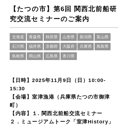
【たつの市】第6回 関西北前船研
究交流セミナーのご案内
北海道
青森県
秋田県
山形県
新潟県
富山県
石川県
福井県
京都府
大阪府
兵庫県
鳥取県
島根県
岡山県
広島県
香川県
【日時】2025年11月9日（日）10:00-
15:30
【会場】室津漁港（兵庫県たつの市御津
町）
【内容】１. 関西北前船交流セミナー
２．ミュージアムトーク「室津History」