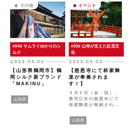
その他
イベント
#040 サムライゆかりのシ
#056 山寺が支えた紅花文
ルク
化
2023.05.02
2023.05.02
【山形県鶴岡市】鶴
【慈恩寺にて林家舞
岡シルク新ブランド
楽が奉奏されま
「MAKINU」
す！】
５月５日（金・祝）、
寒河江市の慈恩寺にて
山形県
林家舞楽が奉納されま
す。
山形県