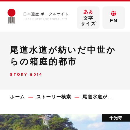
あ
あ
文字
EN
サイズ
尾道水道が紡いだ中世か
らの箱庭的都市
STORY #014
ホーム
ストーリー検索
尾道水道が紡いだ中世からの箱庭的都市
千光寺