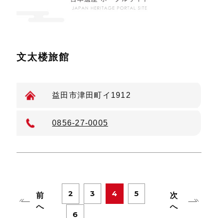
文太楼旅館
益田市津田町イ1912
0856-27-0005
2
3
4
5
前
次
へ
へ
6