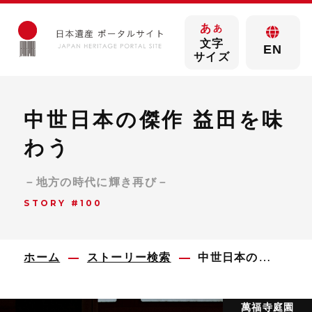
あ
あ
文字
EN
サイズ
中世日本の傑作 益田を味
わう
－地方の時代に輝き再び－
STORY #100
ホーム
ストーリー検索
中世日本の傑作 益田を味わう
萬福寺庭園