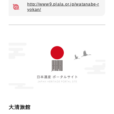
http://www9.plala.or.jp/watanabe-r
yokan/
大清旅館