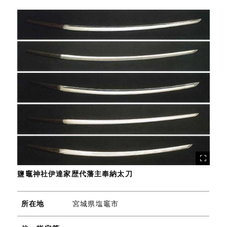
鹽竈神社伊達家歴代藩主奉納太刀
所在地
宮城県塩竈市