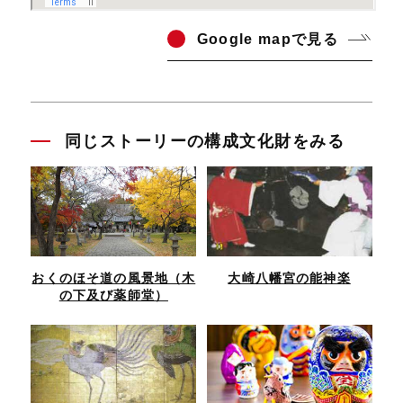
Go
ogle mapで見る
同じストーリーの構成文化財をみる
おくのほそ道の風景地（木
大崎八幡宮の能神楽
の下及び薬師堂）