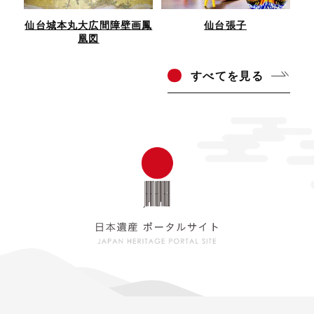
仙台城本丸大広間障壁画鳳
仙台張子
凰図
すべ
てを見る