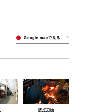
Go
ogle mapで見る
道
堺打刃物