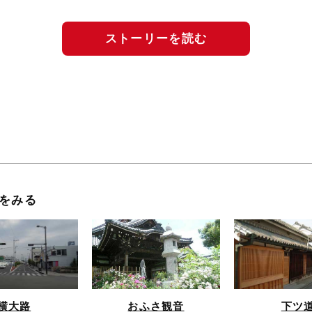
ストーリーを読む
をみる
横大路
おふさ観音
下ツ