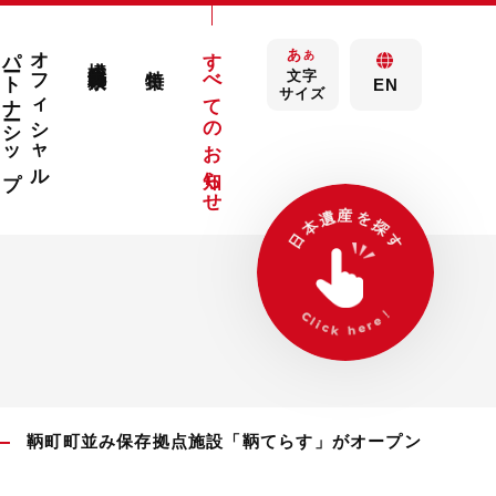
パートナーシップ
オフィシャル
すべてのお知らせ
あ
構成文化財検索
あ
特集
文字
EN
サイズ
鞆町町並み保存拠点施設「鞆てらす」がオープン