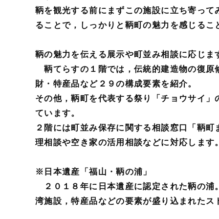
鞆を観光する前にまずこの施設に立ち寄って
ることで，しっかりと鞆町の魅力を感じるこ
鞆の魅力を伝える展示や町並み相談に応じま
鞆てらすの１階では，伝統的建造物の復原修
財・特産品など２９の構成要素を紹介。
その他，鞆町を代表する祭り「チョウサイ」
ています。
２階には町並み保存に関する相談窓口「鞆町
理相談や空き家の活用相談などに対応します
※日本遺産「福山・鞆の浦」
２０１８年に日本遺産に認定された鞆の浦。
湾施設，特産品などの要素が盛り込まれたス