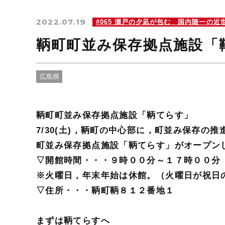
2022.07.19
#065 瀬戸の夕凪が包む 国内随一の近
鞆町町並み保存拠点施設「
広島県
鞆町町並み保存拠点施設「鞆てらす」
7/30(土)，鞆町の中心部に，町並み保存
町並み保存拠点施設「鞆てらす」がオープン
▽開館時間・・・９時００分～１７時００分
※火曜日，年末年始は休館。（火曜日が祝日
▽住所・・・鞆町鞆８１２番地１
まずは鞆てらすへ