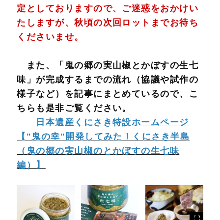
定としておりますので、ご迷惑をおかけい
たしますが、秋頃の次回ロットまでお待ち
くださいませ。
また、「鬼の郷の実山椒とかぼすの生七
味」が完成するまでの流れ（協議や試作の
様子など）を記事にまとめているので、こ
ちらも是非ご覧ください。
日本遺産くにさき特設ホームページ
【"鬼の幸"開発してみた！くにさき半島
（鬼の郷の実山椒のとかぼすの生七味
編）】