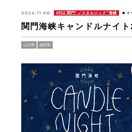
2024.11.06
#052 関門“ノスタルジック”海峡
イ
関門海峡キャンドルナイト2
山口県
福岡県