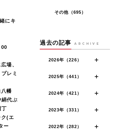
その他（695）
一緒にキ
過去の記事
ARCHIVE
:00
2026年（226）
水広場、
、プレミ
2025年（441）
山八幡
2024年（421）
中絹代ぶ
横丁
2023年（331）
ーク(エ
ター
2022年（282）