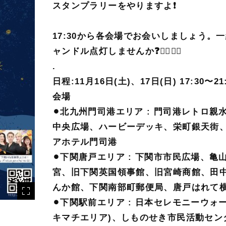
スタンプラリーをやりますよ❗️
17:30から各会場でお会いしましょう。
ャンドル点灯しませんか❓🙋‍♀️🙋‍♂️
.
日程:11月16日(土)、17日(日) 17:30〜21
会場
⚫︎北九州門司港エリア : 門司港レトロ親
中央広場、ハービーデッキ、栄町銀天街
アホテル門司港
⚫︎下関唐戸エリア : 下関市市民広場、亀
宮、旧下関英国領事館、旧宮崎商館、田
んか館、下関南部町郵便局、唐戸はれて
⚫︎下関駅前エリア : 日本セレモニーウォ
キマチエリア)、しものせき市民活動セン