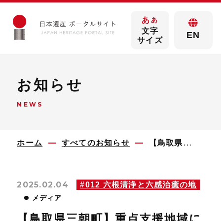
あ
あ
文字
EN
サイズ
お知らせ
NEWS
ホーム
すべてのお知らせ
【鳥取県三朝町】重点支援地域に認定をいただきました
2025.02.04
#012 六根清浄と六感治癒の地
メディア
【鳥取県三朝町】重点支援地域に