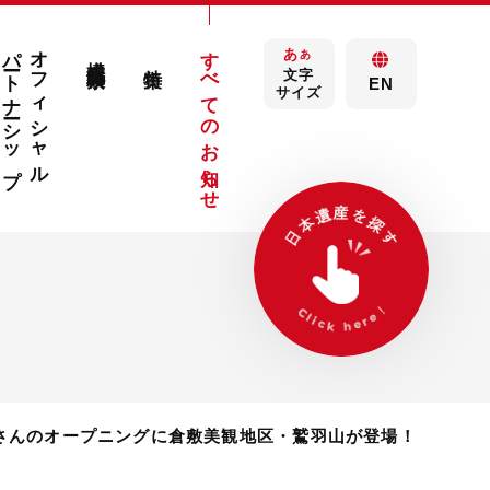
パートナーシップ
オフィシャル
すべてのお知らせ
あ
構成文化財検索
あ
特集
文字
EN
サイズ
さんのオープニングに倉敷美観地区・鷲羽山が登場！