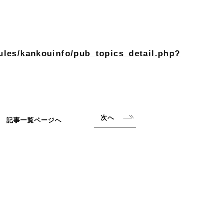
les/kankouinfo/pub_topics_detail.php?
次へ
記事一覧ページへ