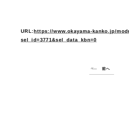
URL:
https://www.okayama-kanko.jp/modu
sel_id=3771&sel_data_kbn=0
前へ