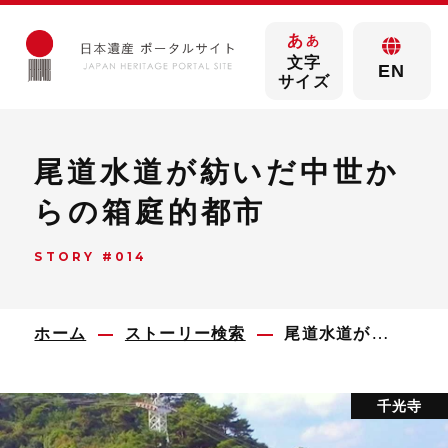
あ
あ
文字
EN
サイズ
尾道水道が紡いだ中世か
らの箱庭的都市
STORY #014
ホーム
ストーリー検索
尾道水道が紡いだ中世からの箱庭的都市
千光寺