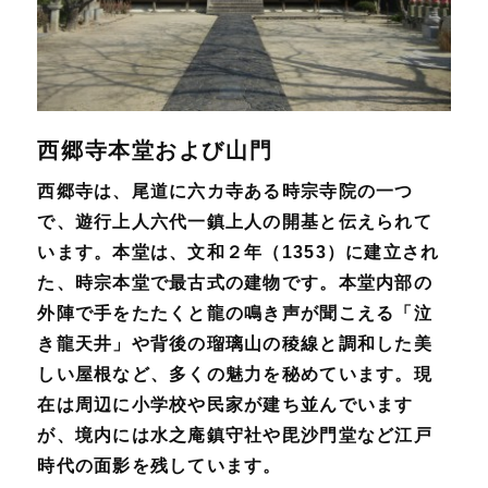
西郷寺本堂および山門
西郷寺は、尾道に六カ寺ある時宗寺院の一つ
で、遊行上人六代一鎮上人の開基と伝えられて
います。本堂は、文和２年（1353）に建立され
た、時宗本堂で最古式の建物です。本堂内部の
外陣で手をたたくと龍の鳴き声が聞こえる「泣
き龍天井」や背後の瑠璃山の稜線と調和した美
しい屋根など、多くの魅力を秘めています。現
在は周辺に小学校や民家が建ち並んでいます
が、境内には水之庵鎮守社や毘沙門堂など江戸
時代の面影を残しています。