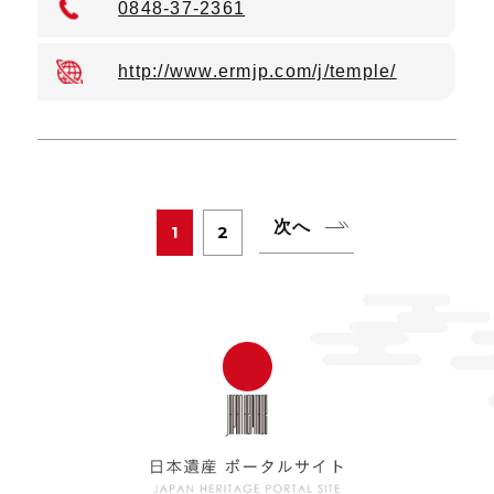
0848-37-2361
http://www.ermjp.com/j/temple/
次へ
1
2