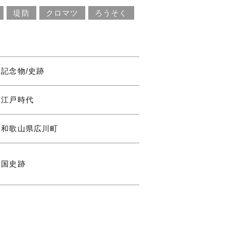
堤防
クロマツ
ろうそく
記念物/史跡
江戸時代
和歌山県広川町
国史跡