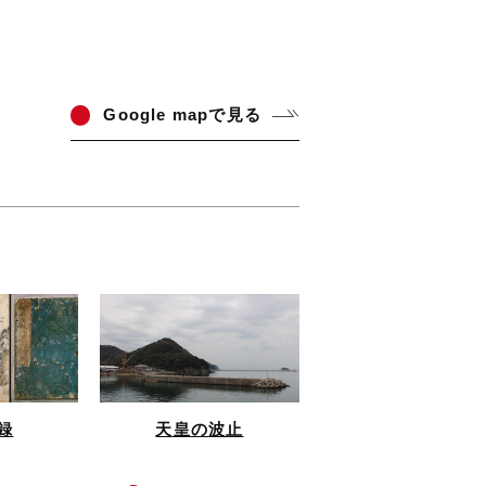
Go
ogle mapで見る
録
天皇の波止