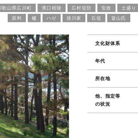
和歌山県広川町
濱口梧陵
広村堤防
安政
土盛り
原料
櫨
ハゼ
徳川家
石堤
畠山氏
文化財体系
年代
所在地
他、指定等
の状況