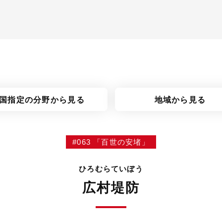
国指定の分野
から見る
地域から見る
#063 「百世の安堵」
ひろむらていぼう
広村堤防