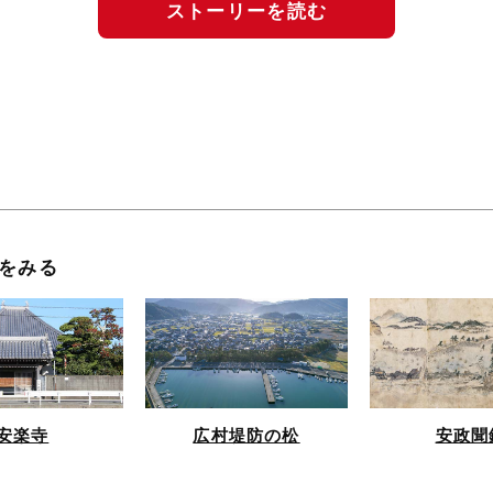
ストーリーを読む
をみる
安楽寺
広村堤防の松
安政聞