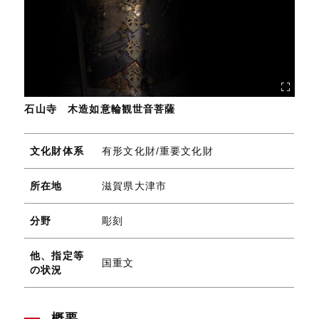
石山寺 木造如意輪観世音菩薩
文化財体系
有形文化財/重要文化財
所在地
滋賀県大津市
分野
彫刻
他、指定等
国重文
の状況
概要