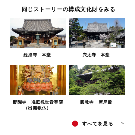
同じストーリーの構成文化財をみる
総持寺 本堂
穴太寺 本堂
醍醐寺 准胝観世音菩薩
圓教寺 摩尼殿
（出開帳仏）
すべ
てを見る