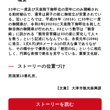
33年に一度及び天皇陛下御即位の翌年にのみ開帳され
る勅封秘仏で、通常は厨子の前に御前立が安置されてい
る。近いところでは、平成28年（2016）に33年に一度
の御開扉が、令和2年(2020)に天皇陛下御即位を祝した
御吉例の御開扉が行われた。33という数字は「観音
経」に説かれる「観世音菩薩は33の姿に変化して人々
を救う」という記述にちなんでいる。永長元年(1096)
に造立、1丈6尺(約5メートル)の巨大な像でありなが
ら、その穏やかで優美な姿は「慈悲の仏」というに相応
しく、円満な表情で衆生を見守っている。重要文化財。
ストーリーの位置づけ
西国第13番札所。
【文責】 大津市観光振興課
ストーリーを読む