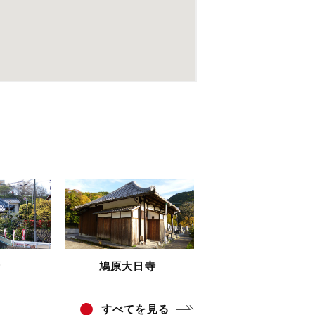
寺
鳩原大日寺
すべ
てを見る