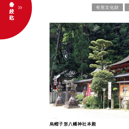
条件を絞り込む
有形文化財
烏帽子形八幡神社本殿