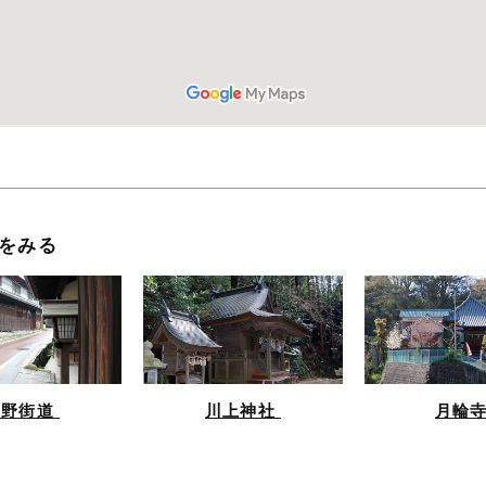
をみる
高野街道
川上神社
月輪