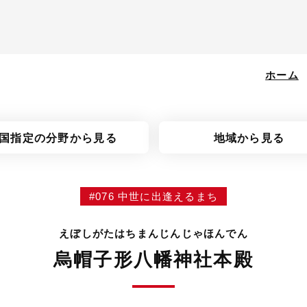
ホーム
国指定の分野
から見る
地域から見る
#076 中世に出逢えるまち
えぼしがたはちまんじんじゃほんでん
烏帽子形八幡神社本殿