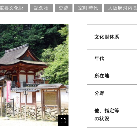
重要文化財
記念物
史跡
室町時代
大阪府河内
文化財体系
年代
所在地
分野
他、指定等
の状況