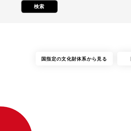
国指定の
文化財体系
から見る