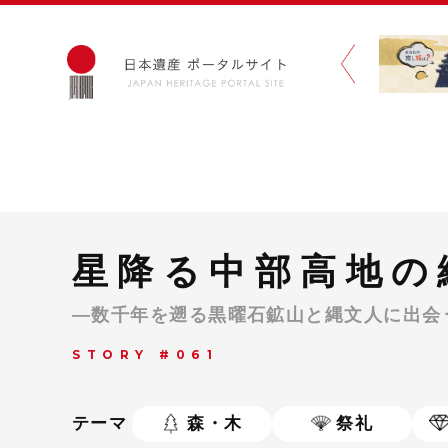
星降る中部高地の
—数千年を遡る黒曜石鉱山と縄文人に出会
STORY #061
テーマ
森・木
祭礼