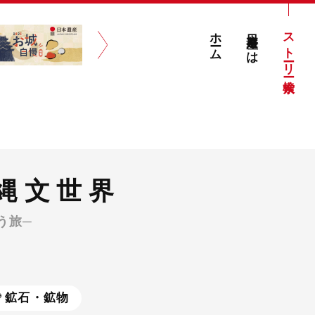
ホーム
日本遺産とは
ストーリー検索
縄文世界
う旅─
鉱石・鉱物