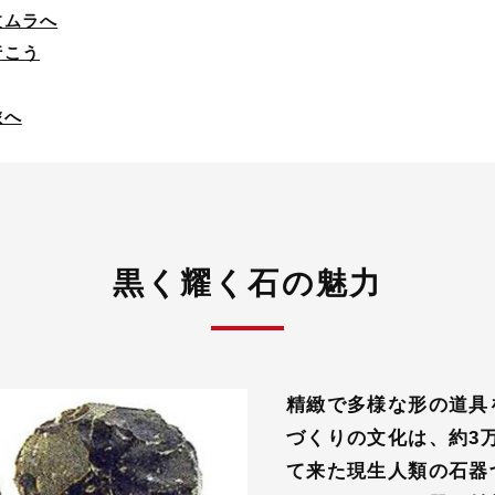
文ムラへ
行こう
旅へ
黒く耀く石の魅力
精緻で多様な形の道具
づくりの文化は、約3
て来た現生人類の石器