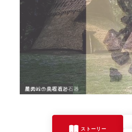
麓のムラ尖石遺跡
ストーリー