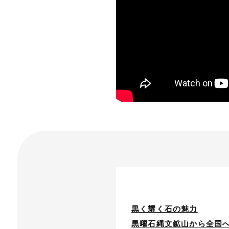
黒く耀く石の魅力
黒曜石縄文鉱山から全国