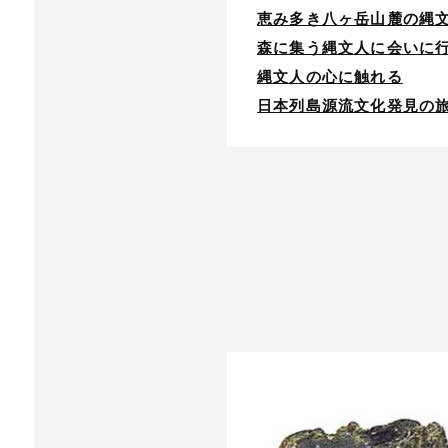
恵み多き八ヶ岳山麓の縄
森に集う縄文人に会いに
縄文人の心に触れる
日本列島源流文化発見の