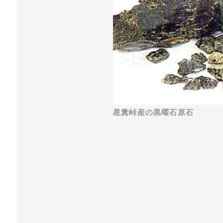
星糞峠産の黒曜石原石