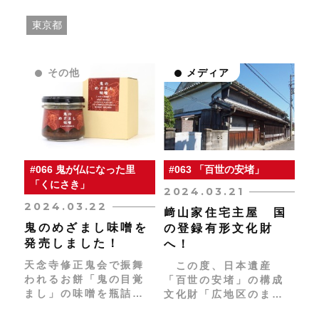
東京都
その他
メディア
#066 鬼が仏になった里
#063 「百世の安堵」
「くにさき」
2024.03.21
2024.03.22
﨑山家住宅主屋 国
鬼のめざまし味噌を
の登録有形文化財
発売しました！
へ！
天念寺修正鬼会で振舞
この度、日本遺産
われるお餅「鬼の目覚
「百世の安堵」の構成
まし」の味噌を瓶詰に
文化財「広地区のまち
して販売をスタートさ
なみ」を形作っている