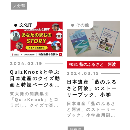
社ソムリエのあやかり
大分県
チャンネルの佐々木優
太氏をはじめとするイ
ンフルエンサーを招待
文化庁
その他
しました！
2024.03.19
#081 藍のふるさと 阿波
QuizKnockと学ぶ
2024.03.15
日本遺産のクイズ動
日本遺産「藍のふる
画と特設ページを公
さと阿波」のストー
開！
東大発の知識集団
リーブック、小学生
「QuizKnock」とコ
用副読本、観光パン
日本遺産「藍のふるさ
ラボし、クイズで楽し
フレットの英語版を
と阿波」のストーリー
く日本遺産のストーリ
作成しました
ブック、小学生用副読
ーに触れてもらい、実
本、観光パンフレット
際に現地にも足を運び
の英語版を作成しまし
たくなるようなトリビ