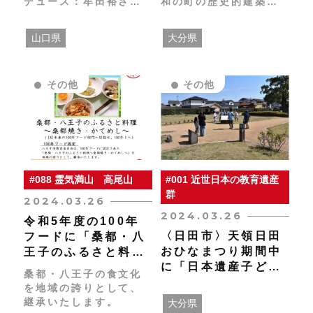
デュース：牟田裕さん
和の町の歴史的建築物
による 灯台と桜のコ
７件を紹介するパンフ
ンサートが開催されま
レットを作成しまし
山口県
大分県
す！ 会場である六連島
た！
灯台と、この時期なら
ではの美しい桜を背景
その他
その他
にした野外コンサート
です！
#088 霊気満山 高尾山
#001 近世日本の教育遺産
群
2024.03.26
2024.03.26
令和5年度の100年
〈日田市〉天領日田
フードに「桑都・八
おひなまつり期間中
王子のふるさと料
に「日本遺産子ども
理」が認定！
桑都・八王子の食文化
ガイド」を開催しま
を地域の誇りとして、
した
継承いたします。
大分県