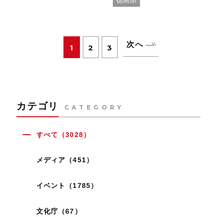
徳島県
た
アとともにその魅力を
紹介する動画と特設ペ
ージを公開しました！
次へ
1
2
3
カテゴリ
CATEGORY
すべて（3028）
メディア（451）
イベント（1785）
文化庁（67）