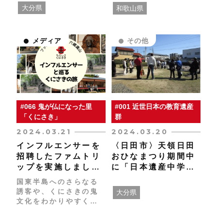
せました！餅だけでな
歴史的建造物の一つで
大分県
和歌山県
く、ご飯やお肉にもマ
ある「﨑山家住宅主
ッチします。
屋」が国の登録有形文
化財に登録されます。
メディア
その他
#066 鬼が仏になった里
#001 近世日本の教育遺産
「くにさき」
群
2024.03.21
2024.03.20
インフルエンサーを
〈日田市〉天領日田
招聘したファムトリ
おひなまつり期間中
ップを実施しまし
に「日本遺産中学生
た！
英語ガイド」を開催
国東半島へのさらなる
しました
誘客や、くにさきの鬼
大分県
文化をわかりやすく知
っていただくため、神