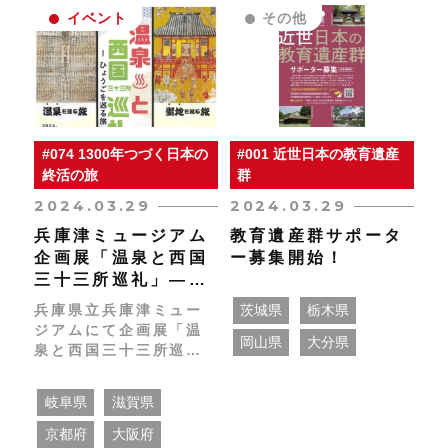
イベント
その他
#074 1300年つづく日本の
#001 近世日本の教育遺産
終活の旅
群
2024.03.29
2024.03.29
兵庫津ミュージアム
教育遺産群サポータ
企画展「温泉と西国
ー募集開始！
三十三所巡礼」―ひ
ょうごを巡る旅―の
茨城県
栃木県
兵庫県立兵庫津ミュー
ご案内
ジアムにて企画展「温
岡山県
大分県
泉と西国三十三所巡
礼 ―ひょうごを巡る
旅―」が開催されま
岐阜県
滋賀県
す。 4月27日（土）～
6月23日（日） 9：30
京都府
大阪府