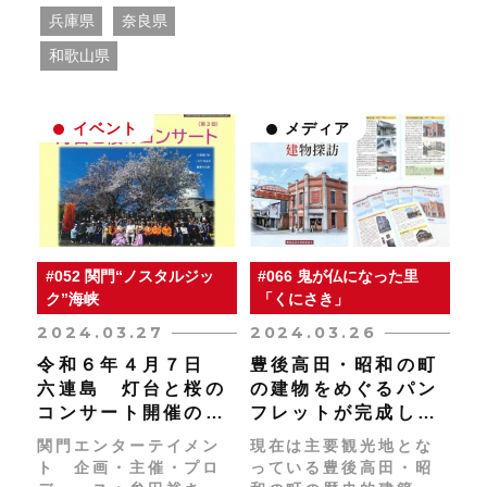
～18：00（入場～17：
兵庫県
奈良県
30） 兵庫県立兵庫津
ミュージアム ひょう
和歌山県
ごはじまり館2階 休
館日：月曜日（休祝日
の場合は翌日） 大人
イベント
メディア
300円 大学生200円
高校生以下無料
#052 関門“ノスタルジッ
#066 鬼が仏になった里
ク”海峡
「くにさき」
2024.03.27
2024.03.26
令和６年４月７日
豊後高田・昭和の町
六連島 灯台と桜の
の建物をめぐるパン
コンサート開催のお
フレットが完成しま
しらせ！
した！
関門エンターテイメン
現在は主要観光地とな
ト 企画・主催・プロ
っている豊後高田・昭